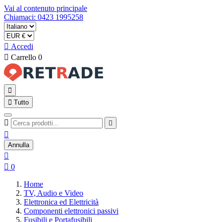
Vai al contenuto principale
Chiamaci: 0423 1995258

Accedi

Carrello
0


Tutto



Annulla


0
Home
TV, Audio e Video
Elettronica ed Elettricità
Componenti elettronici passivi
Fusibili e Portafusibili