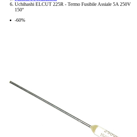
Uchihashi ELCUT 225R - Termo Fusibile Assiale 5A 250V
150°
-60%