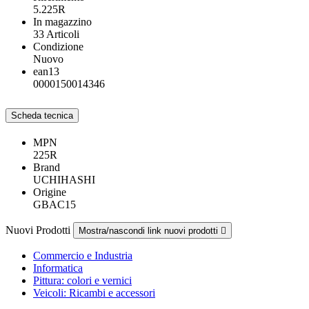
5.225R
In magazzino
33 Articoli
Condizione
Nuovo
ean13
0000150014346
Scheda tecnica
MPN
225R
Brand
UCHIHASHI
Origine
GBAC15
Nuovi Prodotti
Mostra/nascondi link nuovi prodotti

Commercio e Industria
Informatica
Pittura: colori e vernici
Veicoli: Ricambi e accessori