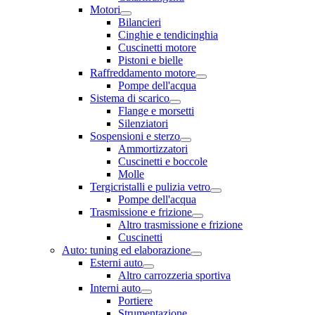
Motori
Bilancieri
Cinghie e tendicinghia
Cuscinetti motore
Pistoni e bielle
Raffreddamento motore
Pompe dell'acqua
Sistema di scarico
Flange e morsetti
Silenziatori
Sospensioni e sterzo
Ammortizzatori
Cuscinetti e boccole
Molle
Tergicristalli e pulizia vetro
Pompe dell'acqua
Trasmissione e frizione
Altro trasmissione e frizione
Cuscinetti
Auto: tuning ed elaborazione
Esterni auto
Altro carrozzeria sportiva
Interni auto
Portiere
Strumentazione