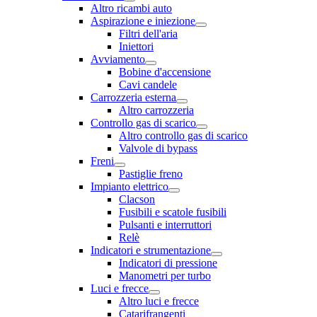
Altro ricambi auto
Aspirazione e iniezione
Filtri dell'aria
Iniettori
Avviamento
Bobine d'accensione
Cavi candele
Carrozzeria esterna
Altro carrozzeria
Controllo gas di scarico
Altro controllo gas di scarico
Valvole di bypass
Freni
Pastiglie freno
Impianto elettrico
Clacson
Fusibili e scatole fusibili
Pulsanti e interruttori
Relè
Indicatori e strumentazione
Indicatori di pressione
Manometri per turbo
Luci e frecce
Altro luci e frecce
Catarifrangenti