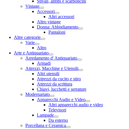
Stivali, anfibi e scarponcini
Vintage
Accessori
Altri accessori
Altro vintage
Donna: Abbigliamento
Pantaloni
Altre categorie
Varie
Altro
Arte e Antiquariato
Arredamento d' Antiquariato
Armadi
Attrezzi, Macchine e Utensili
Altri utensili
Attrezzi da cucito e stiro
Attrezzi da scrittura
Chiavi, lucchetti e serrature
Modernariato
Apparecchi Audio e Video
Altri apparecchi audio e video
Televisori
Lampade
Da esterno
Porcellana e Ceramica