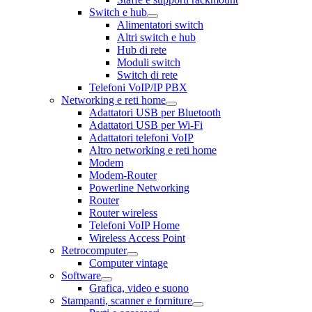
Switch e hub
Alimentatori switch
Altri switch e hub
Hub di rete
Moduli switch
Switch di rete
Telefoni VoIP/IP PBX
Networking e reti home
Adattatori USB per Bluetooth
Adattatori USB per Wi-Fi
Adattatori telefoni VoIP
Altro networking e reti home
Modem
Modem-Router
Powerline Networking
Router
Router wireless
Telefoni VoIP Home
Wireless Access Point
Retrocomputer
Computer vintage
Software
Grafica, video e suono
Stampanti, scanner e forniture