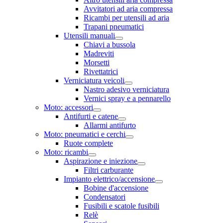
Avvitatori ad aria compressa
Ricambi per utensili ad aria
Trapani pneumatici
Utensili manuali
Chiavi a bussola
Madreviti
Morsetti
Rivettatrici
Verniciatura veicoli
Nastro adesivo verniciatura
Vernici spray e a pennarello
Moto: accessori
Antifurti e catene
Allarmi antifurto
Moto: pneumatici e cerchi
Ruote complete
Moto: ricambi
Aspirazione e iniezione
Filtri carburante
Impianto elettrico/accensione
Bobine d'accensione
Condensatori
Fusibili e scatole fusibili
Relè