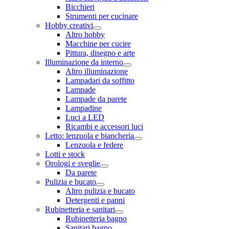
Bicchieri
Strumenti per cucinare
Hobby creativi
Altro hobby
Macchine per cucire
Pittura, disegno e arte
Illuminazione da interno
Altro illuminazione
Lampadari da soffitto
Lampade
Lampade da parete
Lampadine
Luci a LED
Ricambi e accessori luci
Letto: lenzuola e biancheria
Lenzuola e federe
Lotti e stock
Orologi e sveglie
Da parete
Pulizia e bucato
Altro pulizia e bucato
Detergenti e panni
Rubinetteria e sanitari
Rubinetteria bagno
Sanitari bagno