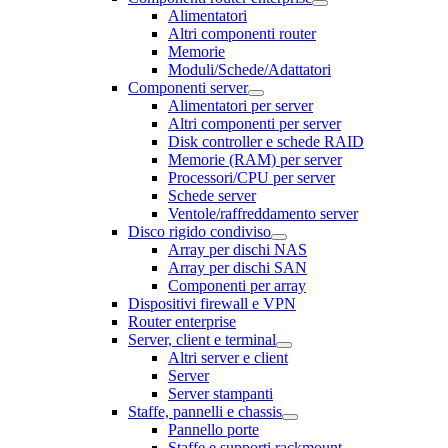
Alimentatori
Altri componenti router
Memorie
Moduli/Schede/Adattatori
Componenti server
Alimentatori per server
Altri componenti per server
Disk controller e schede RAID
Memorie (RAM) per server
Processori/CPU per server
Schede server
Ventole/raffreddamento server
Disco rigido condiviso
Array per dischi NAS
Array per dischi SAN
Componenti per array
Dispositivi firewall e VPN
Router enterprise
Server, client e terminal
Altri server e client
Server
Server stampanti
Staffe, pannelli e chassis
Pannello porte
Staffe e supporti rackmount