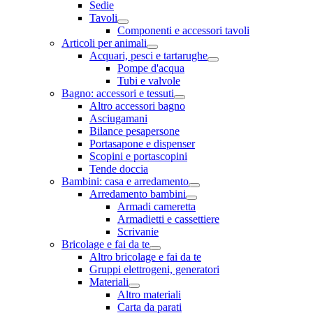
Sedie
Tavoli
Componenti e accessori tavoli
Articoli per animali
Acquari, pesci e tartarughe
Pompe d'acqua
Tubi e valvole
Bagno: accessori e tessuti
Altro accessori bagno
Asciugamani
Bilance pesapersone
Portasapone e dispenser
Scopini e portascopini
Tende doccia
Bambini: casa e arredamento
Arredamento bambini
Armadi cameretta
Armadietti e cassettiere
Scrivanie
Bricolage e fai da te
Altro bricolage e fai da te
Gruppi elettrogeni, generatori
Materiali
Altro materiali
Carta da parati