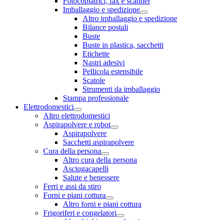
Fotocopiatrici, fax e scanner
Imballaggio e spedizione
Altro imballaggio e spedizione
Bilance postali
Buste
Buste in plastica, sacchetti
Etichette
Nastri adesivi
Pellicola estensibile
Scatole
Strumenti da imballaggio
Stampa professionale
Elettrodomestici
Altro elettrodomestici
Aspirapolvere e robot
Aspirapolvere
Sacchetti aspirapolvere
Cura della persona
Altro cura della persona
Asciugacapelli
Salute e benessere
Ferri e assi da stiro
Forni e piani cottura
Altro forni e piani cottura
Frigoriferi e congelatori