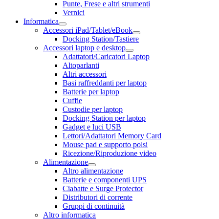
Punte, Frese e altri strumenti
Vernici
Informatica
Accessori iPad/Tablet/eBook
Docking Station/Tastiere
Accessori laptop e desktop
Adattatori/Caricatori Laptop
Altoparlanti
Altri accessori
Basi raffreddanti per laptop
Batterie per laptop
Cuffie
Custodie per laptop
Docking Station per laptop
Gadget e luci USB
Lettori/Adattatori Memory Card
Mouse pad e supporto polsi
Ricezione/Riproduzione video
Alimentazione
Altro alimentazione
Batterie e componenti UPS
Ciabatte e Surge Protector
Distributori di corrente
Gruppi di continuità
Altro informatica