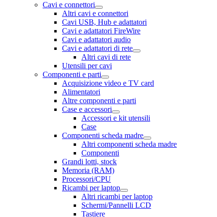
Cavi e connettori
Altri cavi e connettori
Cavi USB, Hub e adattatori
Cavi e adattatori FireWire
Cavi e adattatori audio
Cavi e adattatori di rete
Altri cavi di rete
Utensili per cavi
Componenti e parti
Acquisizione video e TV card
Alimentatori
Altre componenti e parti
Case e accessori
Accessori e kit utensili
Case
Componenti scheda madre
Altri componenti scheda madre
Componenti
Grandi lotti, stock
Memoria (RAM)
Processori/CPU
Ricambi per laptop
Altri ricambi per laptop
Schermi/Pannelli LCD
Tastiere