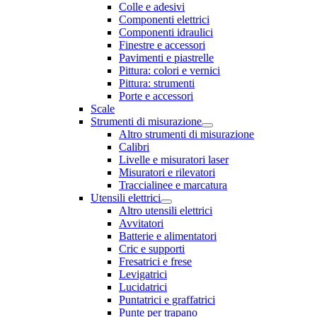
Colle e adesivi
Componenti elettrici
Componenti idraulici
Finestre e accessori
Pavimenti e piastrelle
Pittura: colori e vernici
Pittura: strumenti
Porte e accessori
Scale
Strumenti di misurazione
Altro strumenti di misurazione
Calibri
Livelle e misuratori laser
Misuratori e rilevatori
Traccialinee e marcatura
Utensili elettrici
Altro utensili elettrici
Avvitatori
Batterie e alimentatori
Cric e supporti
Fresatrici e frese
Levigatrici
Lucidatrici
Puntatrici e graffatrici
Punte per trapano