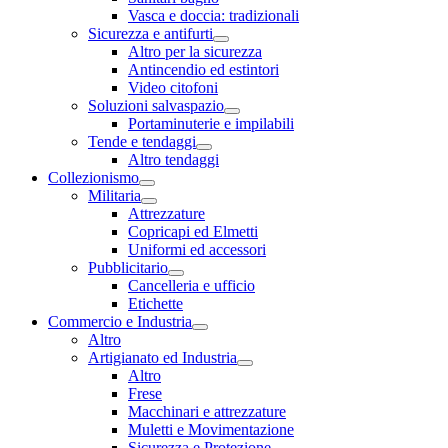
Vasca e doccia: tradizionali
Sicurezza e antifurti
Altro per la sicurezza
Antincendio ed estintori
Video citofoni
Soluzioni salvaspazio
Portaminuterie e impilabili
Tende e tendaggi
Altro tendaggi
Collezionismo
Militaria
Attrezzature
Copricapi ed Elmetti
Uniformi ed accessori
Pubblicitario
Cancelleria e ufficio
Etichette
Commercio e Industria
Altro
Artigianato ed Industria
Altro
Frese
Macchinari e attrezzature
Muletti e Movimentazione
Sicurezza e Protezione