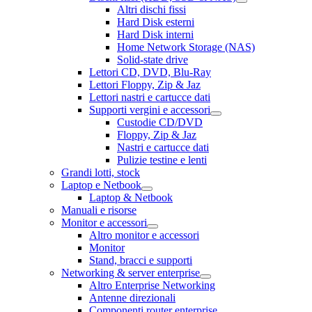
Altri dischi fissi
Hard Disk esterni
Hard Disk interni
Home Network Storage (NAS)
Solid-state drive
Lettori CD, DVD, Blu-Ray
Lettori Floppy, Zip & Jaz
Lettori nastri e cartucce dati
Supporti vergini e accessori
Custodie CD/DVD
Floppy, Zip & Jaz
Nastri e cartucce dati
Pulizie testine e lenti
Grandi lotti, stock
Laptop e Netbook
Laptop & Netbook
Manuali e risorse
Monitor e accessori
Altro monitor e accessori
Monitor
Stand, bracci e supporti
Networking & server enterprise
Altro Enterprise Networking
Antenne direzionali
Componenti router enterprise