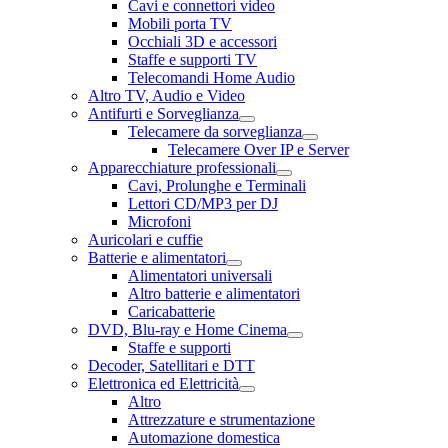
Cavi e connettori video
Mobili porta TV
Occhiali 3D e accessori
Staffe e supporti TV
Telecomandi Home Audio
Altro TV, Audio e Video
Antifurti e Sorveglianza
Telecamere da sorveglianza
Telecamere Over IP e Server
Apparecchiature professionali
Cavi, Prolunghe e Terminali
Lettori CD/MP3 per DJ
Microfoni
Auricolari e cuffie
Batterie e alimentatori
Alimentatori universali
Altro batterie e alimentatori
Caricabatterie
DVD, Blu-ray e Home Cinema
Staffe e supporti
Decoder, Satellitari e DTT
Elettronica ed Elettricità
Altro
Attrezzature e strumentazione
Automazione domestica