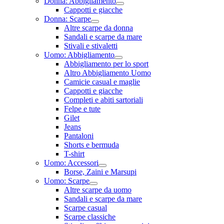
Donna: Abbigliamento
Cappotti e giacche
Donna: Scarpe
Altre scarpe da donna
Sandali e scarpe da mare
Stivali e stivaletti
Uomo: Abbigliamento
Abbigliamento per lo sport
Altro Abbigliamento Uomo
Camicie casual e maglie
Cappotti e giacche
Completi e abiti sartoriali
Felpe e tute
Gilet
Jeans
Pantaloni
Shorts e bermuda
T-shirt
Uomo: Accessori
Borse, Zaini e Marsupi
Uomo: Scarpe
Altre scarpe da uomo
Sandali e scarpe da mare
Scarpe casual
Scarpe classiche