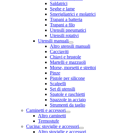
Saldatrici
Seghe e lame
Smerigliatrici e molatrici
Trapani a batteria
Trapani a filo
Utensili pneumatici
Utensili rotativi
Utensili manuali
Altro utensili manuali
Cacciaviti
Chiavi e brugole
Martelli e mazzuoli
Morse, morsetti e strettoi
Pinze
Pistole per silicone
Scalpelli
Set di utensili
Spatole e raschietti
Spazzole in acciaio
Strumenti da taglio
Caminetti e accessori
Altro caminetti
Termostufe
Cucina: stoviglie e accessori
Altro stoviglie e accessori