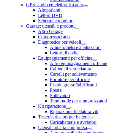
GPS, audio ed elettronica auto
Altoparlanti
Lettori DVD
Schermi e monitor
Garage: utensili e prodotti
Altro Garage
Compressori aria
Diagnostica per veicoli
Amperometri e analizzatori
Lettori di codici
Equipaggiamenti per officine
Altro equipaggiamenti officine
Cabine di verniciatura
Carrelli per sollevamento
Forniture per officine
Pistole grasso/lubrificanti
Presse
Sollevatori
Tendimolle per ammortizzatori
Kit riparazione
Riparazione filettatura viti
Tester/caricatori per batterie
Caricabatterie e avviatori
Utensili ad aria compressa
Altro utensili aria compressa