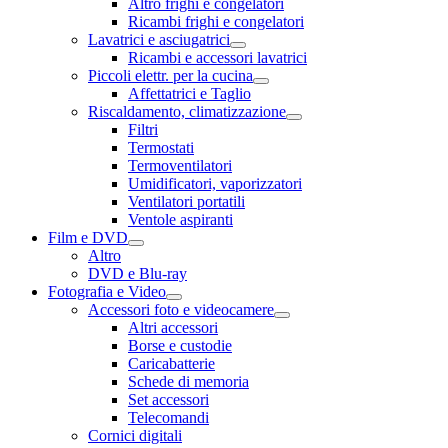
Altro frighi e congelatori
Ricambi frighi e congelatori
Lavatrici e asciugatrici
Ricambi e accessori lavatrici
Piccoli elettr. per la cucina
Affettatrici e Taglio
Riscaldamento, climatizzazione
Filtri
Termostati
Termoventilatori
Umidificatori, vaporizzatori
Ventilatori portatili
Ventole aspiranti
Film e DVD
Altro
DVD e Blu-ray
Fotografia e Video
Accessori foto e videocamere
Altri accessori
Borse e custodie
Caricabatterie
Schede di memoria
Set accessori
Telecomandi
Cornici digitali