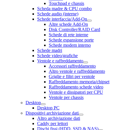
Touchpad e chassis
Scheda madre & CPU combo
Schede audio (interne)
Schede interfaccia/Add-On
Altre schede Add-On
Disk Controller/RAID Card
Schede di rete interne
Schede espansione porte
Schede modem interno
Schede madri
Schede video/grafiche
Ventole e raffreddamento
Accessori raffreddamento
Altro ventole e raffreddamento
Griglie e filtri per ventole
Raffreddamento memoria/chipset
Raffreddamento schede video
Ventole e dissipatori per CPU
Ventole per chassis
Desktop
Desktop PC
Dispositivi archiviazione dati
Altro archiviazione dati
Caddy per lettori
Dischi fissi (HDD, SSD & NAS)