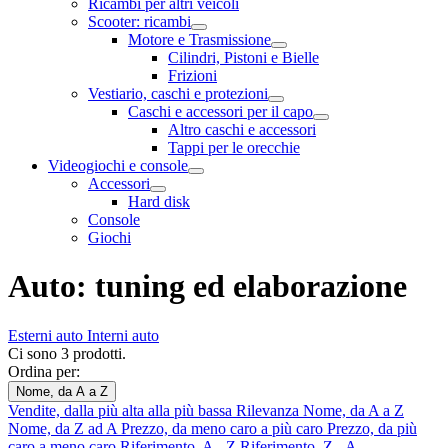
Ricambi per altri veicoli
Scooter: ricambi
Motore e Trasmissione
Cilindri, Pistoni e Bielle
Frizioni
Vestiario, caschi e protezioni
Caschi e accessori per il capo
Altro caschi e accessori
Tappi per le orecchie
Videogiochi e console
Accessori
Hard disk
Console
Giochi
Auto: tuning ed elaborazione
Esterni auto
Interni auto
Ci sono 3 prodotti.
Ordina per:
Nome, da A a Z
Vendite, dalla più alta alla più bassa
Rilevanza
Nome, da A a Z
Nome, da Z ad A
Prezzo, da meno caro a più caro
Prezzo, da più
caro a meno caro
Riferimento, A - Z
Riferimento, Z - A