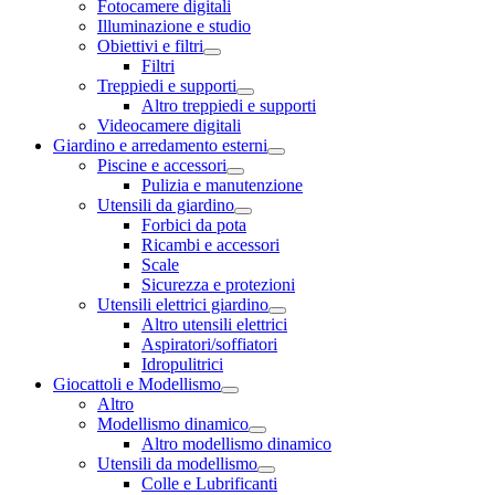
Fotocamere digitali
Illuminazione e studio
Obiettivi e filtri
Filtri
Treppiedi e supporti
Altro treppiedi e supporti
Videocamere digitali
Giardino e arredamento esterni
Piscine e accessori
Pulizia e manutenzione
Utensili da giardino
Forbici da pota
Ricambi e accessori
Scale
Sicurezza e protezioni
Utensili elettrici giardino
Altro utensili elettrici
Aspiratori/soffiatori
Idropulitrici
Giocattoli e Modellismo
Altro
Modellismo dinamico
Altro modellismo dinamico
Utensili da modellismo
Colle e Lubrificanti