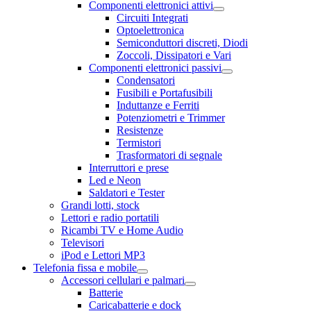
Componenti elettronici attivi
Circuiti Integrati
Optoelettronica
Semiconduttori discreti, Diodi
Zoccoli, Dissipatori e Vari
Componenti elettronici passivi
Condensatori
Fusibili e Portafusibili
Induttanze e Ferriti
Potenziometri e Trimmer
Resistenze
Termistori
Trasformatori di segnale
Interruttori e prese
Led e Neon
Saldatori e Tester
Grandi lotti, stock
Lettori e radio portatili
Ricambi TV e Home Audio
Televisori
iPod e Lettori MP3
Telefonia fissa e mobile
Accessori cellulari e palmari
Batterie
Caricabatterie e dock