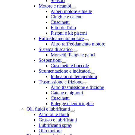
Sensori
Motore e ricambi
Alberi motore e bielle
Cinghie e catene
Cuscinetti
Filtri dell'olio
Pistoni e kit pistoni
Raffreddamento motore
Altro raffreddamento motore
Sistema di scarico
Morsetti, flange e ganci
Sospensioni
Cuscinetti e boccole
Strumentazione e indicatori
Indicatori di temperatura
Trasmissione e frizione
Altro trasmissione e frizione
Catene e pignoni
Cuscinetti
Pulegge e tendicinghie
Oli, fluidi e lubrificanti
Altro oli e fluidi
Grasso e lubrificanti
Lubrificanti spray
Olio motore