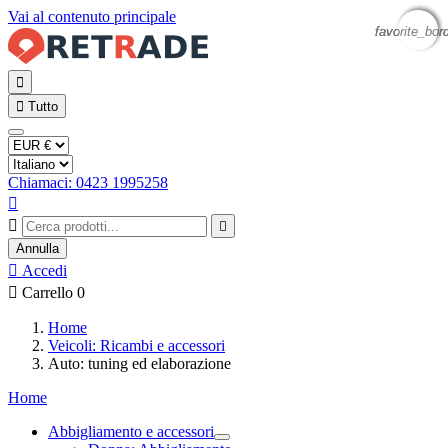
Vai al contenuto principale
favorite_bor
favorite_bor
favorite_bor


Tutto
Chiamaci: 0423 1995258



Annulla

Accedi

Carrello
0
Home
Veicoli: Ricambi e accessori
Auto: tuning ed elaborazione
Home
Abbigliamento e accessori