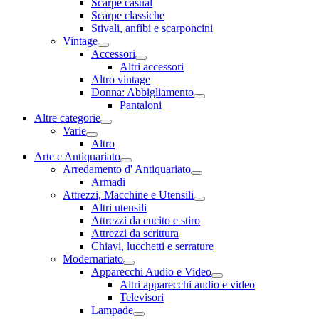
Scarpe casual
Scarpe classiche
Stivali, anfibi e scarponcini
Vintage
Accessori
Altri accessori
Altro vintage
Donna: Abbigliamento
Pantaloni
Altre categorie
Varie
Altro
Arte e Antiquariato
Arredamento d' Antiquariato
Armadi
Attrezzi, Macchine e Utensili
Altri utensili
Attrezzi da cucito e stiro
Attrezzi da scrittura
Chiavi, lucchetti e serrature
Modernariato
Apparecchi Audio e Video
Altri apparecchi audio e video
Televisori
Lampade