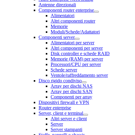
Antenne direzionali
Componenti router enterprise
Alimentatori
Altri componenti router
Memorie
Moduli/Schede/Adattatori
Componenti server
Alimentatori per server
Altri componenti per server
Disk controller e schede RAID
Memorie (RAM) per server
Processori/CPU per server
Schede server
Ventole/raffreddamento server
Disco rigido condiviso
Array per dischi NAS
Array per dischi SAN
Componenti per array
Dispositivi firewall e VPN
Router enterprise
Server, client e terminal
Altri server e client
Server
Server stampanti
Staffe, pannelli e chassis