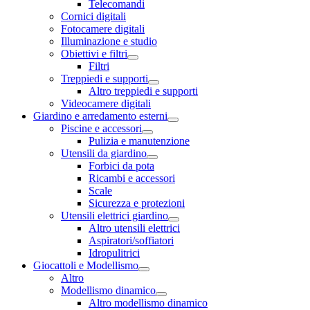
Telecomandi
Cornici digitali
Fotocamere digitali
Illuminazione e studio
Obiettivi e filtri
Filtri
Treppiedi e supporti
Altro treppiedi e supporti
Videocamere digitali
Giardino e arredamento esterni
Piscine e accessori
Pulizia e manutenzione
Utensili da giardino
Forbici da pota
Ricambi e accessori
Scale
Sicurezza e protezioni
Utensili elettrici giardino
Altro utensili elettrici
Aspiratori/soffiatori
Idropulitrici
Giocattoli e Modellismo
Altro
Modellismo dinamico
Altro modellismo dinamico