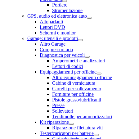
Portiere
Strumentazione
GPS, audio ed elettronica auto
Altoparlanti
Lettori DVD
Schermi e monitor
Garage: utensili e prodotti
Altro Garage
Compressori aria
Diagnostica per veicoli
Amperometri e analizzatori
Lettori di codici
Equipaggiamenti per officine
Altro equipaggiamenti officine
Cabine di verniciatura
Carrelli per sollevamento
Forniture per officine
Pistole grasso/lubrificanti
Presse
Sollevatori
Tendimolle per ammortizzatori
Kit riparazione
Riparazione filettatura viti
Tester/caricatori per batterie
Caricabatterie e avviatori