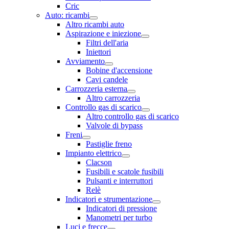
Cric
Auto: ricambi
Altro ricambi auto
Aspirazione e iniezione
Filtri dell'aria
Iniettori
Avviamento
Bobine d'accensione
Cavi candele
Carrozzeria esterna
Altro carrozzeria
Controllo gas di scarico
Altro controllo gas di scarico
Valvole di bypass
Freni
Pastiglie freno
Impianto elettrico
Clacson
Fusibili e scatole fusibili
Pulsanti e interruttori
Relè
Indicatori e strumentazione
Indicatori di pressione
Manometri per turbo
Luci e frecce