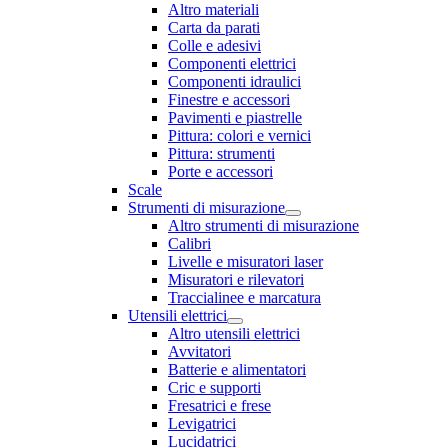
Altro materiali
Carta da parati
Colle e adesivi
Componenti elettrici
Componenti idraulici
Finestre e accessori
Pavimenti e piastrelle
Pittura: colori e vernici
Pittura: strumenti
Porte e accessori
Scale
Strumenti di misurazione
Altro strumenti di misurazione
Calibri
Livelle e misuratori laser
Misuratori e rilevatori
Traccialinee e marcatura
Utensili elettrici
Altro utensili elettrici
Avvitatori
Batterie e alimentatori
Cric e supporti
Fresatrici e frese
Levigatrici
Lucidatrici