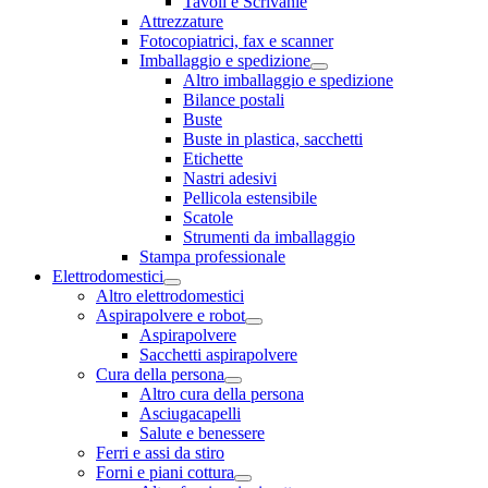
Tavoli e Scrivanie
Attrezzature
Fotocopiatrici, fax e scanner
Imballaggio e spedizione
Altro imballaggio e spedizione
Bilance postali
Buste
Buste in plastica, sacchetti
Etichette
Nastri adesivi
Pellicola estensibile
Scatole
Strumenti da imballaggio
Stampa professionale
Elettrodomestici
Altro elettrodomestici
Aspirapolvere e robot
Aspirapolvere
Sacchetti aspirapolvere
Cura della persona
Altro cura della persona
Asciugacapelli
Salute e benessere
Ferri e assi da stiro
Forni e piani cottura