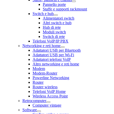
Pannello porte
Staffe e supporti rackmount
Switch e hub
Alimentatori switch
Altri switch e hub
Hub di rete
Moduli switch
Switch di rete
Telefoni VoIP/IP PBX
Networking e reti home
Adattatori USB per Bluetooth
Adattatori USB per Wi-Fi
Adattatori telefoni VoIP
Altro networking e reti home
Modem
Modem-Router
Powerline Networking
Router
Router wireless
Telefoni VoIP Home
Wireless Access Point
Retrocomputer
Computer vintage
Software