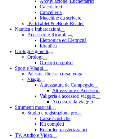
Archiviazione, Etichettatrici
Calcolatrici
Cancelleria
Macchine da scrivere
iPad/Tablet & eBook Reader
Nautica e Imbarcazioni
Accessori e Ricambi
Elettronica ed Elettricità
Idraulica
Orologi e gioielli
Orologi
Orologi da polso
Sport e Viaggi
Palestra, fitness, corsa, yoga
Viaggi
Attrezzatura da Campeggio
Attrezzature e Accessori
Valigeria e accessori viaggio
Accessori da viaggio
Strumenti musicali
Studio e registrazione pro
Casse acustiche
Kit completi
Recorder, masterizzatori
TV, Audio e Video