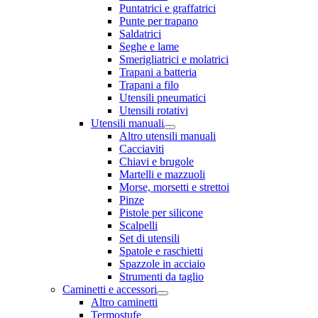
Puntatrici e graffatrici
Punte per trapano
Saldatrici
Seghe e lame
Smerigliatrici e molatrici
Trapani a batteria
Trapani a filo
Utensili pneumatici
Utensili rotativi
Utensili manuali
Altro utensili manuali
Cacciaviti
Chiavi e brugole
Martelli e mazzuoli
Morse, morsetti e strettoi
Pinze
Pistole per silicone
Scalpelli
Set di utensili
Spatole e raschietti
Spazzole in acciaio
Strumenti da taglio
Caminetti e accessori
Altro caminetti
Termostufe