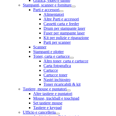
Grafica, video e suono
Stampanti, scanner e forniture
Parti e accessori
Alimentatori
Altre Parti e accessori
Cassetti carta e feeder
Drum per stampante laser
Fuser per stampante laser
Kit per pulizie e riparazione
Parti per scanner
Scanner
Stampanti e plotter
Toner, carta e cartucce
Altro toner, carta e cartucce
Carta fotografica
Cartucce
Cartucce toner
Nastri inchiostro
Toner ricaricabili & kit
Tastiere, mouse e puntatori
Altre tastiere e puntatori
Mouse, trackball e touchpad
Set tastiere mouse
Tastiere e keypad
Ufficio e cancelleria