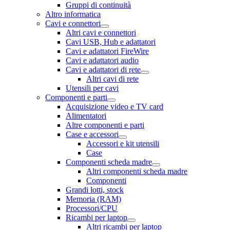
Gruppi di continuità
Altro informatica
Cavi e connettori
Altri cavi e connettori
Cavi USB, Hub e adattatori
Cavi e adattatori FireWire
Cavi e adattatori audio
Cavi e adattatori di rete
Altri cavi di rete
Utensili per cavi
Componenti e parti
Acquisizione video e TV card
Alimentatori
Altre componenti e parti
Case e accessori
Accessori e kit utensili
Case
Componenti scheda madre
Altri componenti scheda madre
Componenti
Grandi lotti, stock
Memoria (RAM)
Processori/CPU
Ricambi per laptop
Altri ricambi per laptop