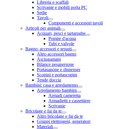
Libreria e scaffali
Scrivanie e mobili porta PC
Sedie
Tavoli
Componenti e accessori tavoli
Articoli per animali
Acquari, pesci e tartarughe
Pompe d'acqua
Tubi e valvole
Bagno: accessori e tessuti
Altro accessori bagno
Asciugamani
Bilance pesapersone
Portasapone e dispenser
Scopini e portascopini
Tende doccia
Bambini: casa e arredamento
Arredamento bambini
Armadi cameretta
Armadietti e cassettiere
Scrivanie
Bricolage e fai da te
Altro bricolage e fai da te
Gruppi elettrogeni, generatori
Materiali