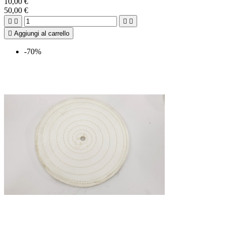
10,00 €
50,00 €





Aggiungi al carrello
-70%