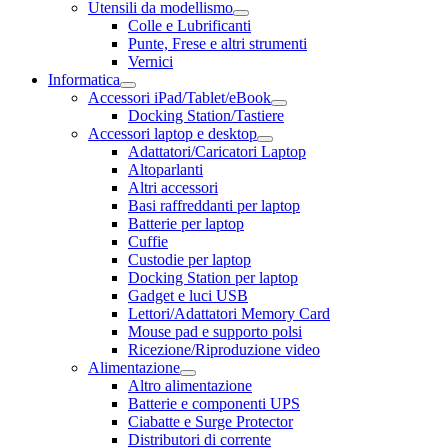
Utensili da modellismo
Colle e Lubrificanti
Punte, Frese e altri strumenti
Vernici
Informatica
Accessori iPad/Tablet/eBook
Docking Station/Tastiere
Accessori laptop e desktop
Adattatori/Caricatori Laptop
Altoparlanti
Altri accessori
Basi raffreddanti per laptop
Batterie per laptop
Cuffie
Custodie per laptop
Docking Station per laptop
Gadget e luci USB
Lettori/Adattatori Memory Card
Mouse pad e supporto polsi
Ricezione/Riproduzione video
Alimentazione
Altro alimentazione
Batterie e componenti UPS
Ciabatte e Surge Protector
Distributori di corrente