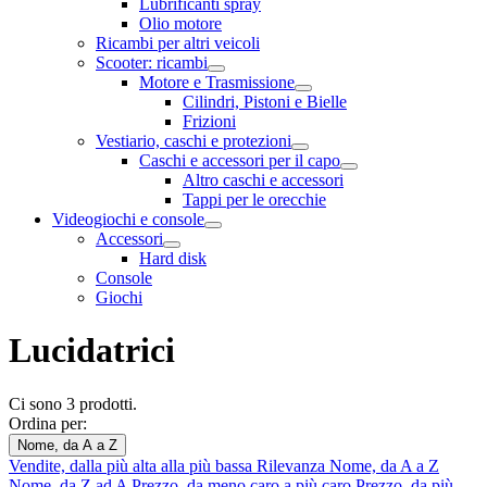
Lubrificanti spray
Olio motore
Ricambi per altri veicoli
Scooter: ricambi
Motore e Trasmissione
Cilindri, Pistoni e Bielle
Frizioni
Vestiario, caschi e protezioni
Caschi e accessori per il capo
Altro caschi e accessori
Tappi per le orecchie
Videogiochi e console
Accessori
Hard disk
Console
Giochi
Lucidatrici
Ci sono 3 prodotti.
Ordina per:
Nome, da A a Z
Vendite, dalla più alta alla più bassa
Rilevanza
Nome, da A a Z
Nome, da Z ad A
Prezzo, da meno caro a più caro
Prezzo, da più