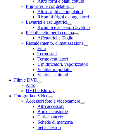
Altro forni e piani cottura
Frigoriferi e congelatori
Altro frighi e congelatori
Ricambi frighi e congelatori
Lavatrici e asciugatrici
Ricambi e accessori lavatrici
Piccoli elettr. per la cucina
Affettatrici e Taglio
Riscaldamento, climatizzazione
Filtri
Termostati
Termoventilatori
Umidificatori, vaporizzatori
Ventilatori portatili
Ventole aspiranti
Film e DVD
Altro
DVD e Blu-ray
Fotografia e Video
Accessori foto e videocamere
Altri accessori
Borse e custodie
Caricabatterie
Schede di memoria
Set accessori