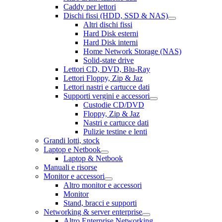
Caddy per lettori
Dischi fissi (HDD, SSD & NAS)
Altri dischi fissi
Hard Disk esterni
Hard Disk interni
Home Network Storage (NAS)
Solid-state drive
Lettori CD, DVD, Blu-Ray
Lettori Floppy, Zip & Jaz
Lettori nastri e cartucce dati
Supporti vergini e accessori
Custodie CD/DVD
Floppy, Zip & Jaz
Nastri e cartucce dati
Pulizie testine e lenti
Grandi lotti, stock
Laptop e Netbook
Laptop & Netbook
Manuali e risorse
Monitor e accessori
Altro monitor e accessori
Monitor
Stand, bracci e supporti
Networking & server enterprise
Altro Enterprise Networking