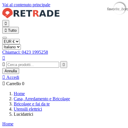
Vai al contenuto principale
favorite_bor
favorite_bor
favorite_bor


Tutto
Chiamaci: 0423 1995258



Annulla

Accedi

Carrello
0
Home
Casa, Arredamento e Bricolage
Bricolage e fai da te
Utensili elettrici
Lucidatrici
Home