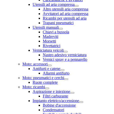
Utensili ad aria compressa
Altro utensili aria compressa
Avvitatori ad aria compressa
Ricambi per utensili ad aria
Trapani pneumatici
Utensili manuali
Chiavi a bussola
Madreviti
Morsetti
Rivettatrici
Verniciatura veicoli
Nastro adesivo verniciatura
Vernici spray e a pennarello
Moto: accessori
Antifurti e catene
Allarmi antifurto
Moto: pneumatici e cerchi
Ruote complete
Moto: ricambi
Aspirazione e iniezione
Filtri carburante
Impianto elettrico/accensione
Bobine d'accensione
Condensatori