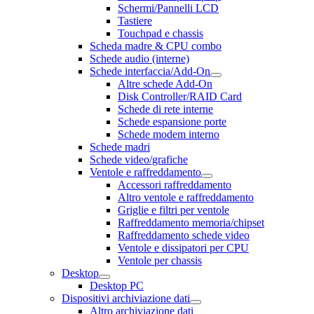
Schermi/Pannelli LCD
Tastiere
Touchpad e chassis
Scheda madre & CPU combo
Schede audio (interne)
Schede interfaccia/Add-On
Altre schede Add-On
Disk Controller/RAID Card
Schede di rete interne
Schede espansione porte
Schede modem interno
Schede madri
Schede video/grafiche
Ventole e raffreddamento
Accessori raffreddamento
Altro ventole e raffreddamento
Griglie e filtri per ventole
Raffreddamento memoria/chipset
Raffreddamento schede video
Ventole e dissipatori per CPU
Ventole per chassis
Desktop
Desktop PC
Dispositivi archiviazione dati
Altro archiviazione dati