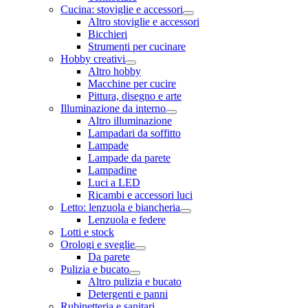
Cucina: stoviglie e accessori
Altro stoviglie e accessori
Bicchieri
Strumenti per cucinare
Hobby creativi
Altro hobby
Macchine per cucire
Pittura, disegno e arte
Illuminazione da interno
Altro illuminazione
Lampadari da soffitto
Lampade
Lampade da parete
Lampadine
Luci a LED
Ricambi e accessori luci
Letto: lenzuola e biancheria
Lenzuola e federe
Lotti e stock
Orologi e sveglie
Da parete
Pulizia e bucato
Altro pulizia e bucato
Detergenti e panni
Rubinetteria e sanitari