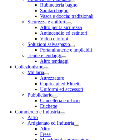
Rubinetteria bagno
Sanitari bagno
Vasca e doccia: tradizionali
Sicurezza e antifurti
Altro per la sicurezza
Antincendio ed estintori
Video citofoni
Soluzioni salvaspazio
Portaminuterie e impilabili
Tende e tendaggi
Altro tendaggi
Collezionismo
Militaria
Attrezzature
Copricapi ed Elmetti
Uniformi ed accessori
Pubblicitario
Cancelleria e ufficio
Etichette
Commercio e Industria
Altro
Artigianato ed Industria
Altro
Frese
Macchinari e attrezzature