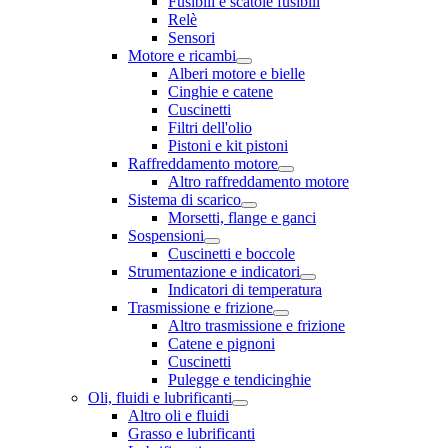
Fusibili e scatole fusibili
Relè
Sensori
Motore e ricambi
Alberi motore e bielle
Cinghie e catene
Cuscinetti
Filtri dell'olio
Pistoni e kit pistoni
Raffreddamento motore
Altro raffreddamento motore
Sistema di scarico
Morsetti, flange e ganci
Sospensioni
Cuscinetti e boccole
Strumentazione e indicatori
Indicatori di temperatura
Trasmissione e frizione
Altro trasmissione e frizione
Catene e pignoni
Cuscinetti
Pulegge e tendicinghie
Oli, fluidi e lubrificanti
Altro oli e fluidi
Grasso e lubrificanti