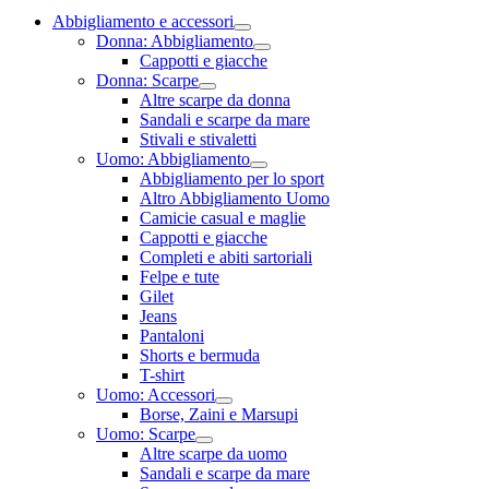
Abbigliamento e accessori
Donna: Abbigliamento
Cappotti e giacche
Donna: Scarpe
Altre scarpe da donna
Sandali e scarpe da mare
Stivali e stivaletti
Uomo: Abbigliamento
Abbigliamento per lo sport
Altro Abbigliamento Uomo
Camicie casual e maglie
Cappotti e giacche
Completi e abiti sartoriali
Felpe e tute
Gilet
Jeans
Pantaloni
Shorts e bermuda
T-shirt
Uomo: Accessori
Borse, Zaini e Marsupi
Uomo: Scarpe
Altre scarpe da uomo
Sandali e scarpe da mare