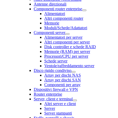
Antenne direzionali
Componenti router enterprise
Alimentatori
Altri componenti router
Memorie
Moduli/Schede/Adattatori
Componenti server
Alimentatori per server
Altri componenti per server
Disk controller e schede RAID
Memorie (RAM) per server
Processori/CPU per server
Schede server
Ventole/raffreddamento server
Disco rigido condiviso
Array per dischi NAS
Array per dischi SAN
Componenti per array
Dispositivi firewall e VPN
Router enterprise
Server, client e terminal
Altri server e client
Server
Server stampanti
Staffe, pannelli e chassis