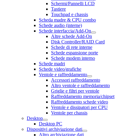
Schermi/Pannelli LCD
Tastiere
Touchpad e chassis
Scheda madre & CPU combo
Schede audio (interne)
Schede interfaccia/Add-On
Altre schede Add-On
Disk Controller/RAID Card
Schede di rete interne
Schede espansione porte
Schede modem interno
Schede madri
Schede video/grafiche
Ventole e raffreddamento
Accessori raffreddamento
Altro ventole e raffreddamento
Griglie e filtri per ventole
Raffreddamento memoria/chipset
Raffreddamento schede video
Ventole e dissipatori per CPU
Ventole per chassis
Desktop
Desktop PC
Dispositivi archiviazione dati
Altro archiviazione dati