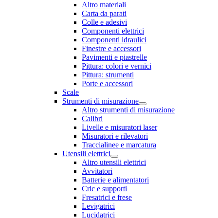
Altro materiali
Carta da parati
Colle e adesivi
Componenti elettrici
Componenti idraulici
Finestre e accessori
Pavimenti e piastrelle
Pittura: colori e vernici
Pittura: strumenti
Porte e accessori
Scale
Strumenti di misurazione
Altro strumenti di misurazione
Calibri
Livelle e misuratori laser
Misuratori e rilevatori
Traccialinee e marcatura
Utensili elettrici
Altro utensili elettrici
Avvitatori
Batterie e alimentatori
Cric e supporti
Fresatrici e frese
Levigatrici
Lucidatrici