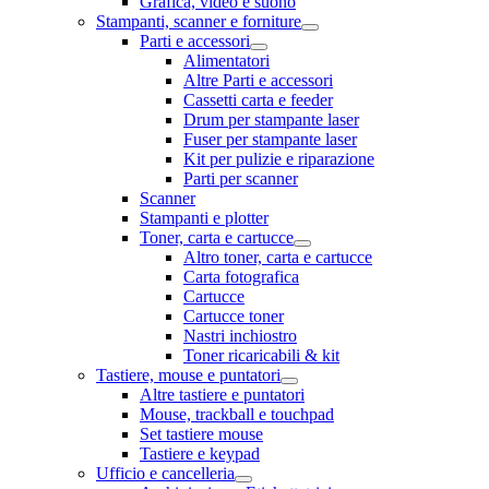
Grafica, video e suono
Stampanti, scanner e forniture
Parti e accessori
Alimentatori
Altre Parti e accessori
Cassetti carta e feeder
Drum per stampante laser
Fuser per stampante laser
Kit per pulizie e riparazione
Parti per scanner
Scanner
Stampanti e plotter
Toner, carta e cartucce
Altro toner, carta e cartucce
Carta fotografica
Cartucce
Cartucce toner
Nastri inchiostro
Toner ricaricabili & kit
Tastiere, mouse e puntatori
Altre tastiere e puntatori
Mouse, trackball e touchpad
Set tastiere mouse
Tastiere e keypad
Ufficio e cancelleria