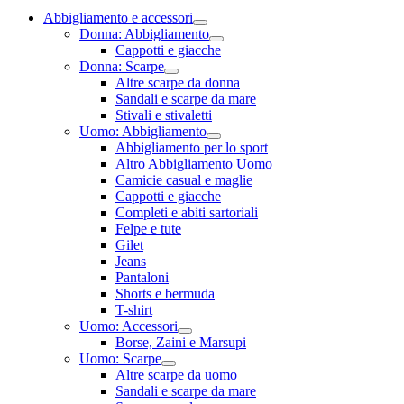
Abbigliamento e accessori
Donna: Abbigliamento
Cappotti e giacche
Donna: Scarpe
Altre scarpe da donna
Sandali e scarpe da mare
Stivali e stivaletti
Uomo: Abbigliamento
Abbigliamento per lo sport
Altro Abbigliamento Uomo
Camicie casual e maglie
Cappotti e giacche
Completi e abiti sartoriali
Felpe e tute
Gilet
Jeans
Pantaloni
Shorts e bermuda
T-shirt
Uomo: Accessori
Borse, Zaini e Marsupi
Uomo: Scarpe
Altre scarpe da uomo
Sandali e scarpe da mare