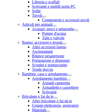
Libreria e scaffali
Scrivanie e mobili porta PC
Sedie
Tavoli
Componenti e accessori tavoli
Articoli per animali
Acquari, pesci e tartarughe
Pompe d'acqua
Tubi e valvole
Bagno: accessori e tessuti
Altro accessori bagno
Asciugamani
Bilance pesapersone
Portasapone e dispenser
Scopini e portascopini
Tende doccia
Bambini: casa e arredamento
Arredamento bambini
Armadi cameretta
Armadietti e cassettiere
Scrivanie
Bricolage e fai da te
Altro bricolage e fai da te
Gruppi elettrogeni, generatori
Materiali