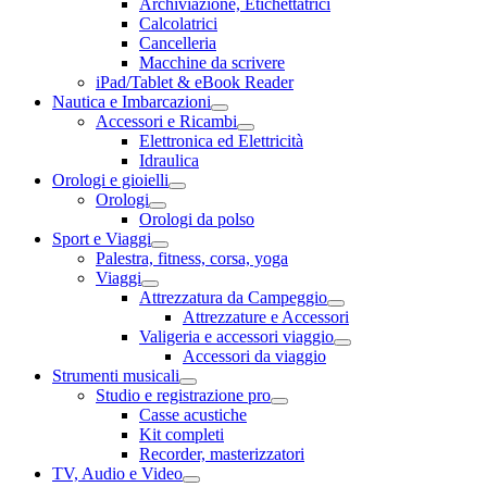
Archiviazione, Etichettatrici
Calcolatrici
Cancelleria
Macchine da scrivere
iPad/Tablet & eBook Reader
Nautica e Imbarcazioni
Accessori e Ricambi
Elettronica ed Elettricità
Idraulica
Orologi e gioielli
Orologi
Orologi da polso
Sport e Viaggi
Palestra, fitness, corsa, yoga
Viaggi
Attrezzatura da Campeggio
Attrezzature e Accessori
Valigeria e accessori viaggio
Accessori da viaggio
Strumenti musicali
Studio e registrazione pro
Casse acustiche
Kit completi
Recorder, masterizzatori
TV, Audio e Video