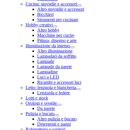
Cucina: stoviglie e accessori
Altro stoviglie e accessori
Bicchieri
Strumenti per cucinare
Hobby creativi
Altro hobby
Macchine per cucire
Pittura, disegno e arte
Illuminazione da interno
Altro illuminazione
Lampadari da soffitto
Lampade
Lampade da parete
Lampadine
Luci a LED
Ricambi e accessori luci
Letto: lenzuola e biancheria
Lenzuola e federe
Lotti e stock
Orologi e sveglie
Da parete
Pulizia e bucato
Altro pulizia e bucato
Detergenti e panni
Rubinetteria e sanitari