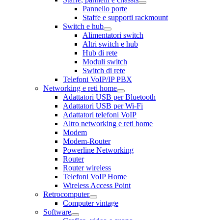
Pannello porte
Staffe e supporti rackmount
Switch e hub
Alimentatori switch
Altri switch e hub
Hub di rete
Moduli switch
Switch di rete
Telefoni VoIP/IP PBX
Networking e reti home
Adattatori USB per Bluetooth
Adattatori USB per Wi-Fi
Adattatori telefoni VoIP
Altro networking e reti home
Modem
Modem-Router
Powerline Networking
Router
Router wireless
Telefoni VoIP Home
Wireless Access Point
Retrocomputer
Computer vintage
Software