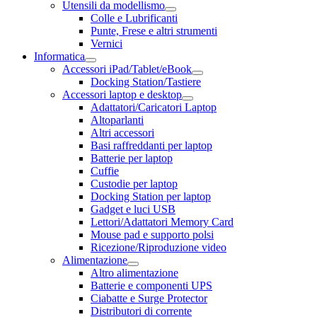
Utensili da modellismo
Colle e Lubrificanti
Punte, Frese e altri strumenti
Vernici
Informatica
Accessori iPad/Tablet/eBook
Docking Station/Tastiere
Accessori laptop e desktop
Adattatori/Caricatori Laptop
Altoparlanti
Altri accessori
Basi raffreddanti per laptop
Batterie per laptop
Cuffie
Custodie per laptop
Docking Station per laptop
Gadget e luci USB
Lettori/Adattatori Memory Card
Mouse pad e supporto polsi
Ricezione/Riproduzione video
Alimentazione
Altro alimentazione
Batterie e componenti UPS
Ciabatte e Surge Protector
Distributori di corrente