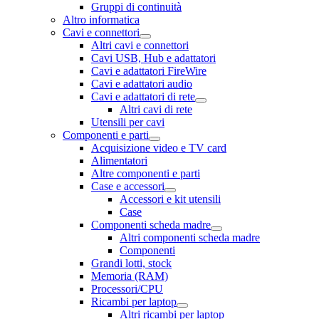
Gruppi di continuità
Altro informatica
Cavi e connettori
Altri cavi e connettori
Cavi USB, Hub e adattatori
Cavi e adattatori FireWire
Cavi e adattatori audio
Cavi e adattatori di rete
Altri cavi di rete
Utensili per cavi
Componenti e parti
Acquisizione video e TV card
Alimentatori
Altre componenti e parti
Case e accessori
Accessori e kit utensili
Case
Componenti scheda madre
Altri componenti scheda madre
Componenti
Grandi lotti, stock
Memoria (RAM)
Processori/CPU
Ricambi per laptop
Altri ricambi per laptop