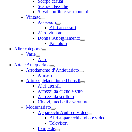
Scarpe casual
Scarpe classiche
Stivali, anfibi e scarponcini
Vintage
Accessori
Altri accessori
Altro vintage
Donna: Abbigliamento
Pantaloni
Altre categorie
Varie
Altro
Arte e Antiquariato
Arredamento d' Antiquariato
Armadi
Attrezzi, Macchine e Utensili
Altri utensili
Attrezzi da cucito e stiro
Attrezzi da scrittura
Chiavi, lucchetti e serrature
Modernariato
Apparecchi Audio e Video
Altri apparecchi audio e video
Televisori
Lampade