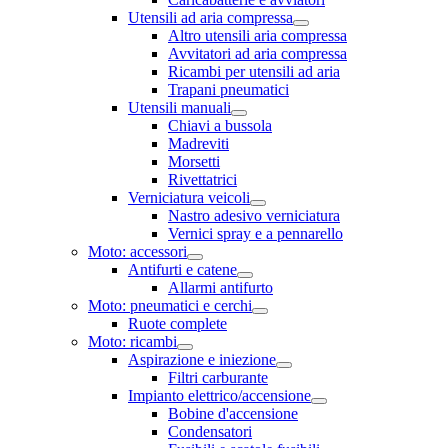
Utensili ad aria compressa
Altro utensili aria compressa
Avvitatori ad aria compressa
Ricambi per utensili ad aria
Trapani pneumatici
Utensili manuali
Chiavi a bussola
Madreviti
Morsetti
Rivettatrici
Verniciatura veicoli
Nastro adesivo verniciatura
Vernici spray e a pennarello
Moto: accessori
Antifurti e catene
Allarmi antifurto
Moto: pneumatici e cerchi
Ruote complete
Moto: ricambi
Aspirazione e iniezione
Filtri carburante
Impianto elettrico/accensione
Bobine d'accensione
Condensatori