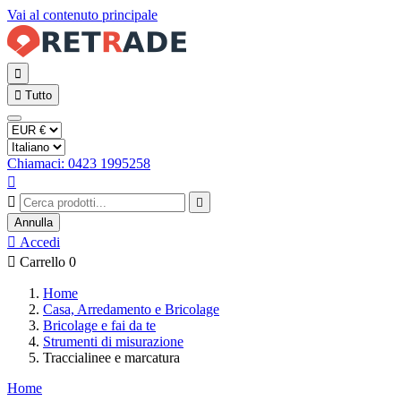
Vai al contenuto principale


Tutto
Chiamaci: 0423 1995258



Annulla

Accedi

Carrello
0
Home
Casa, Arredamento e Bricolage
Bricolage e fai da te
Strumenti di misurazione
Traccialinee e marcatura
Home