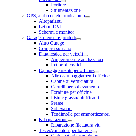
Portiere
Strumentazione
GPS, audio ed elettronica auto
Altoparlanti
Lettori DVD
Schermi e monitor
Garage: utensili e prodotti
Altro Garage
Compressori aria
Diagnostica per veicoli
Amperometri e analizzatori
Lettori di codici
Equipaggiamenti per officine
Altro equipaggiamenti officine
Cabine di verniciatura
Carrelli per sollevamento
Forniture per officine
Pistole grasso/lubrificanti
Presse
Sollevatori
Tendimolle per ammortizzatori
Kit riparazione
Riparazione filettatura viti
Tester/caricatori per batterie
Caricabatterie e avviatori