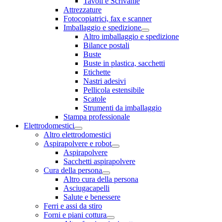
Tavoli e Scrivanie
Attrezzature
Fotocopiatrici, fax e scanner
Imballaggio e spedizione
Altro imballaggio e spedizione
Bilance postali
Buste
Buste in plastica, sacchetti
Etichette
Nastri adesivi
Pellicola estensibile
Scatole
Strumenti da imballaggio
Stampa professionale
Elettrodomestici
Altro elettrodomestici
Aspirapolvere e robot
Aspirapolvere
Sacchetti aspirapolvere
Cura della persona
Altro cura della persona
Asciugacapelli
Salute e benessere
Ferri e assi da stiro
Forni e piani cottura