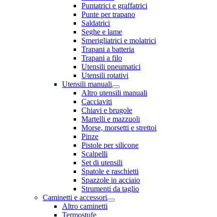
Puntatrici e graffatrici
Punte per trapano
Saldatrici
Seghe e lame
Smerigliatrici e molatrici
Trapani a batteria
Trapani a filo
Utensili pneumatici
Utensili rotativi
Utensili manuali
Altro utensili manuali
Cacciaviti
Chiavi e brugole
Martelli e mazzuoli
Morse, morsetti e strettoi
Pinze
Pistole per silicone
Scalpelli
Set di utensili
Spatole e raschietti
Spazzole in acciaio
Strumenti da taglio
Caminetti e accessori
Altro caminetti
Termostufe