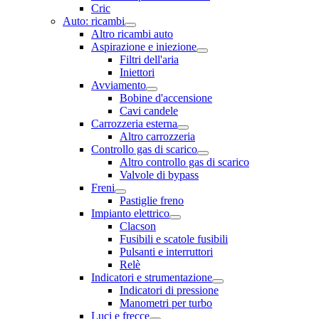
Cric
Auto: ricambi
Altro ricambi auto
Aspirazione e iniezione
Filtri dell'aria
Iniettori
Avviamento
Bobine d'accensione
Cavi candele
Carrozzeria esterna
Altro carrozzeria
Controllo gas di scarico
Altro controllo gas di scarico
Valvole di bypass
Freni
Pastiglie freno
Impianto elettrico
Clacson
Fusibili e scatole fusibili
Pulsanti e interruttori
Relè
Indicatori e strumentazione
Indicatori di pressione
Manometri per turbo
Luci e frecce