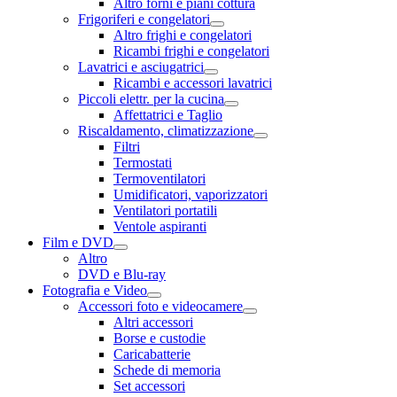
Altro forni e piani cottura
Frigoriferi e congelatori
Altro frighi e congelatori
Ricambi frighi e congelatori
Lavatrici e asciugatrici
Ricambi e accessori lavatrici
Piccoli elettr. per la cucina
Affettatrici e Taglio
Riscaldamento, climatizzazione
Filtri
Termostati
Termoventilatori
Umidificatori, vaporizzatori
Ventilatori portatili
Ventole aspiranti
Film e DVD
Altro
DVD e Blu-ray
Fotografia e Video
Accessori foto e videocamere
Altri accessori
Borse e custodie
Caricabatterie
Schede di memoria
Set accessori