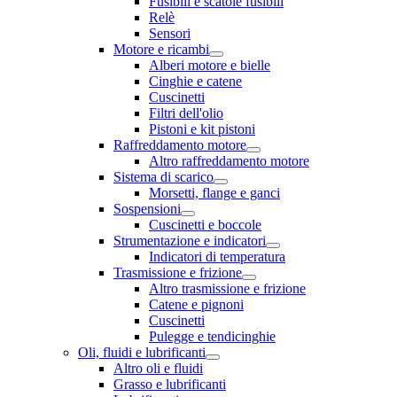
Fusibili e scatole fusibili
Relè
Sensori
Motore e ricambi
Alberi motore e bielle
Cinghie e catene
Cuscinetti
Filtri dell'olio
Pistoni e kit pistoni
Raffreddamento motore
Altro raffreddamento motore
Sistema di scarico
Morsetti, flange e ganci
Sospensioni
Cuscinetti e boccole
Strumentazione e indicatori
Indicatori di temperatura
Trasmissione e frizione
Altro trasmissione e frizione
Catene e pignoni
Cuscinetti
Pulegge e tendicinghie
Oli, fluidi e lubrificanti
Altro oli e fluidi
Grasso e lubrificanti