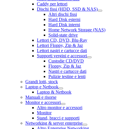
Caddy per lettori
Dischi fissi (HDD, SSD & NAS)
Altri dischi fissi
Hard Disk esterni
Hard Disk interni
Home Network Storage (NAS)
Solid-state drive
Lettori CD, DVD, Blu-Ray
Lettori Floppy, Zip & Jaz
Lettori nastri e cartucce dati
Supporti vergini e accessori
Custodie CD/DVD
Floppy, Zip & Jaz
Nastri e cartucce dati
Pulizie testine e lenti
Grandi lotti, stock
Laptop e Netbook
Laptop & Netbook
Manuali e risorse
Monitor e accessori
Altro monitor e accessori
Monitor
Stand, bracci e supporti
Networking & server enterprise
Altro Enterprise Networking